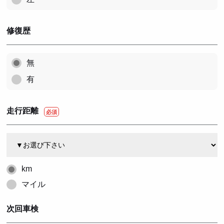
修復歴
無
有
走行距離
km
マイル
次回車検