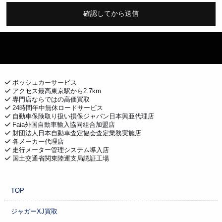
確認してから送信
ボッシュカーサービス
アクセス最高東京駅から2.7km
専門店ならではの高価買取
24時間年中無休ロードサービス
自動車保険取り扱い損保ジャパン日本興亜代理店
Faia外国自動車輸入協同組合加盟店
財団法人日本自動車査定協会査定業務実施店
各メーカー代理店
走行メーター管理システム導入店
国土交通省関東陸運支局認証工場
TOP
ジャガーXJ買取